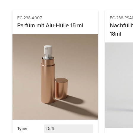
FC-238-A007
FC-238-PSA
Parfüm mit Alu-Hülle 15 ml
Nachfüll
18ml
Type:
Duft