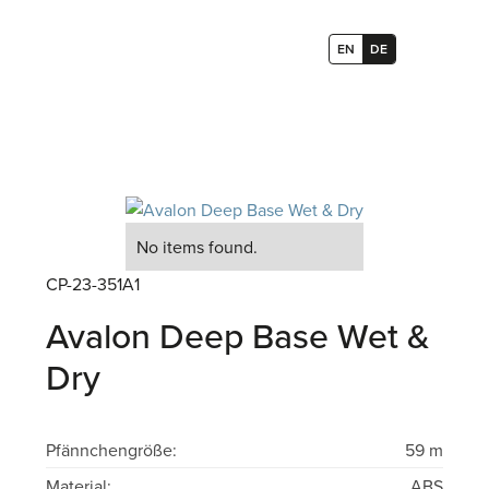
EN
DE
No items found.
CP-23-351A1
Avalon Deep Base Wet &
Dry
Pfännchengröße:
59 m
Material:
ABS