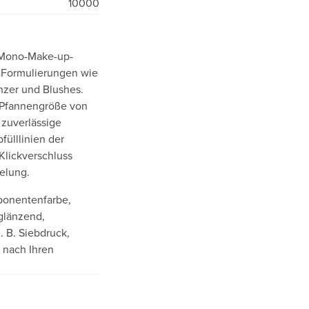
10000
d-Mono-Make-up-
-Formulierungen wie
nzer und Blushes.
n Pfannengröße von
 zuverlässige
fülllinien der
Klickverschluss
gelung.
ponentenfarbe,
 glänzend,
z. B. Siebdruck,
 nach Ihren