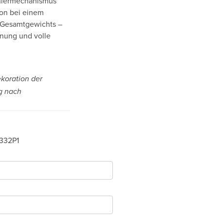
arniermechanismus
ion bei einem
s Gesamtgewichts –
nnung und volle
ekoration der
g nach
332P1