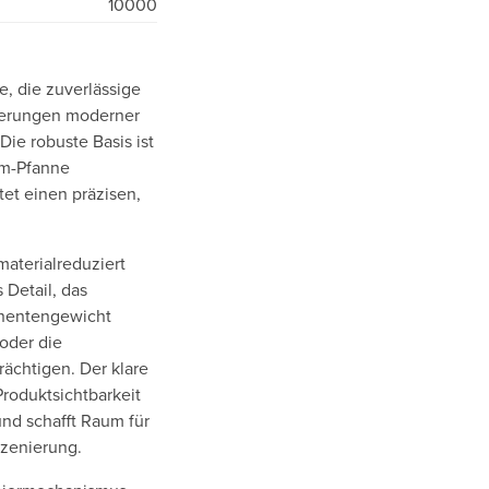
10000
, die zuverlässige
rderungen moderner
 Die robuste Basis ist
mm-Pfanne
et einen präzisen,
materialreduziert
 Detail, das
onentengewicht
 oder die
ächtigen. Der klare
Produktsichtbarkeit
nd schafft Raum für
szenierung.