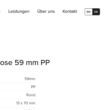
e
Leistungen
Über uns
Kontakt
EN
DE
dose 59 mm PP
59mm
PP
Rund
13 x 70 mm